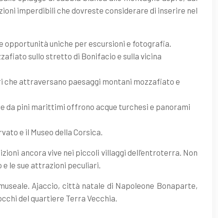
razioni imperdibili che dovreste considerare di inserire nel
e opportunità uniche per escursioni e fotografia.
fiato sullo stretto di Bonifacio e sulla vicina
ieri che attraversano paesaggi montani mozzafiato e
te da pini marittimi offrono acque turchesi e panorami
rvato e il Museo della Corsica.
zioni ancora vive nei piccoli villaggi dell’entroterra. Non
 e le sue attrazioni peculiari.
e museale. Ajaccio, città natale di Napoleone Bonaparte,
rocchi del quartiere Terra Vecchia.