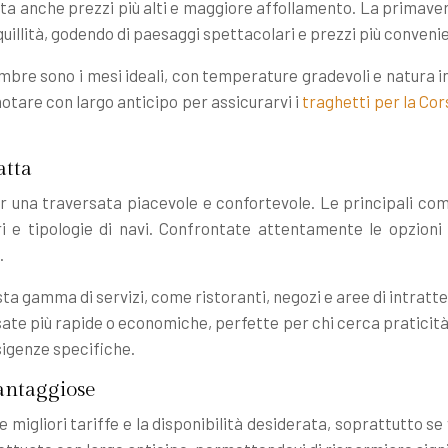
a anche prezzi più alti e maggiore affollamento. La primaver
quillità, godendo di paesaggi spettacolari e prezzi più convenie
re sono i mesi ideali, con temperature gradevoli e natura in f
notare con largo anticipo per assicurarvi i
traghetti per la Cor
atta
r una traversata piacevole e confortevole. Le principali co
ri e tipologie di navi. Confrontate attentamente le opzioni
.
gamma di servizi, come ristoranti, negozi e aree di intratteni
e più rapide o economiche, perfette per chi cerca praticità ed
sigenze specifiche.
vantaggiose
migliori tariffe e la disponibilità desiderata, soprattutto se v