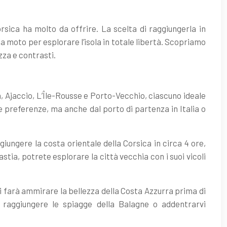
sica ha molto da offrire. La scelta di raggiungerla in
a moto per esplorare l’isola in totale libertà. Scopriamo
zza e contrasti.
ia, Ajaccio, L’Île-Rousse e Porto-Vecchio, ciascuno ideale
re preferenze, ma anche dal porto di partenza in Italia o
giungere la costa orientale della Corsica in circa 4 ore,
tia, potrete esplorare la città vecchia con i suoi vicoli
vi farà ammirare la bellezza della Costa Azzurra prima di
e raggiungere le spiagge della Balagne o addentrarvi