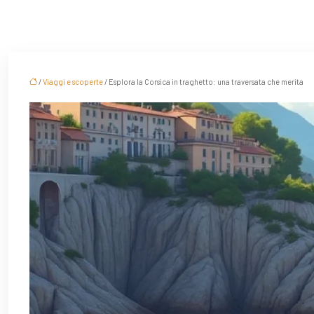
/
Viaggi e scoperte
/ Esplora la Corsica in traghetto: una traversata che merita