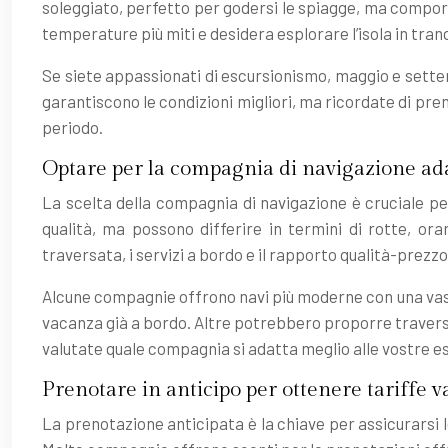
soleggiato, perfetto per godersi le spiagge, ma comport
temperature più miti e desidera esplorare l’isola in tran
Se siete appassionati di escursionismo, maggio e settemb
garantiscono le condizioni migliori, ma ricordate di pre
periodo.
Optare per la compagnia di navigazione ad
La scelta della compagnia di navigazione è cruciale pe
qualità, ma possono differire in termini di rotte, ora
traversata, i servizi a bordo e il rapporto qualità-prezzo
Alcune compagnie offrono navi più moderne con una vasta 
vacanza già a bordo. Altre potrebbero proporre traversat
valutate quale compagnia si adatta meglio alle vostre e
Prenotare in anticipo per ottenere tariffe 
La prenotazione anticipata è la chiave per assicurarsi le 