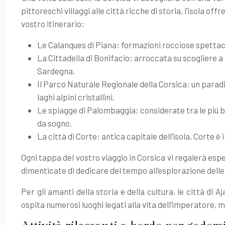
pittoreschi villaggi alle città ricche di storia, l’isola o
vostro itinerario:
Le Calanques di Piana: formazioni rocciose spettaco
La Cittadella di Bonifacio: arroccata su scogliere a
Sardegna.
Il Parco Naturale Regionale della Corsica: un parad
laghi alpini cristallini.
Le spiagge di Palombaggia: considerate tra le più 
da sogno.
La città di Corte: antica capitale dell’isola, Corte è
Ogni tappa del vostro viaggio in Corsica vi regalerà esper
dimenticate di dedicare del tempo all’esplorazione delle d
Per gli amanti della storia e della cultura, le città d
ospita numerosi luoghi legati alla vita dell’imperatore, 