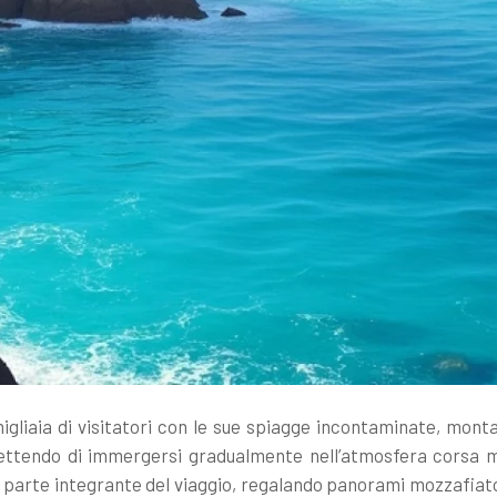
igliaia di visitatori con le sue spiagge incontaminate, mon
ettendo di immergersi gradualmente nell’atmosfera corsa men
 parte integrante del viaggio, regalando panorami mozzafiato 