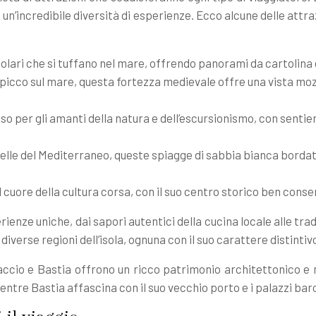
ffre un’incredibile diversità di esperienze. Ecco alcune delle att
lari che si tuffano nel mare, offrendo panorami da cartolina 
 picco sul mare, questa fortezza medievale offre una vista mozza
iso per gli amanti della natura e dell’escursionismo, con sent
belle del Mediterraneo, queste spiagge di sabbia bianca borda
 il cuore della cultura corsa, con il suo centro storico ben conse
ienze uniche, dai sapori autentici della cucina locale alle tradi
iverse regioni dell’isola, ognuna con il suo carattere distintivo
i Ajaccio e Bastia offrono un ricco patrimonio architettonico 
mentre Bastia affascina con il suo vecchio porto e i palazzi ba