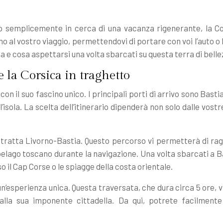
 o semplicemente in cerca di una vacanza rigenerante, la Cor
al vostro viaggio, permettendovi di portare con voi l’auto o l
e cosa aspettarsi una volta sbarcati su questa terra di belle
e la Corsica in traghetto
on il suo fascino unico. I principali porti di arrivo sono Bast
sola. La scelta dell’itinerario dipenderà non solo dalle vost
 la tratta Livorno-Bastia. Questo percorso vi permetterà di rag
pelago toscano durante la navigazione. Una volta sbarcati a Bas
o il Cap Corse o le spiagge della costa orientale.
 un’esperienza unica. Questa traversata, che dura circa 5 ore, 
alla sua imponente cittadella. Da qui, potrete facilment