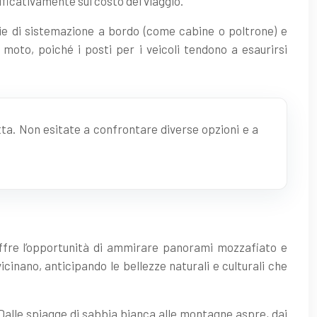
ficativamente sul costo del viaggio.
gie di sistemazione a bordo (come cabine o poltrone) e
moto, poiché i posti per i veicoli tendono a esaurirsi
etta. Non esitate a confrontare diverse opzioni e a
offre l’opportunità di ammirare panorami mozzafiato e
icinano, anticipando le bellezze naturali e culturali che
. Dalle spiagge di sabbia bianca alle montagne aspre, dai