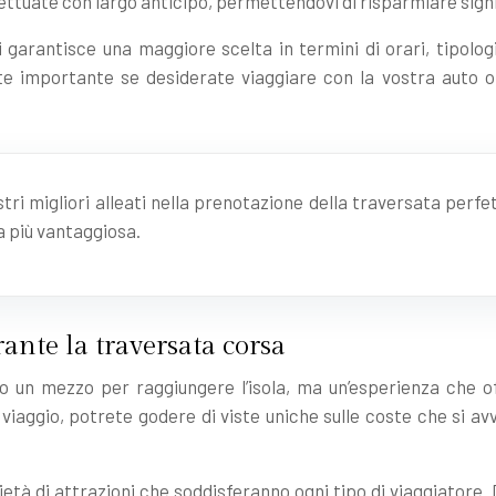
ttuate con largo anticipo, permettendovi di risparmiare signi
i garantisce una maggiore scelta in termini di orari, tipolo
nte importante se desiderate viaggiare con la vostra auto o 
ostri migliori alleati nella prenotazione della traversata perf
a più vantaggiosa.
rante la traversata corsa
lo un mezzo per raggiungere l’isola, ma un’esperienza che 
viaggio, potrete godere di viste uniche sulle coste che si avv
ietà di attrazioni che soddisferanno ogni tipo di viaggiatore