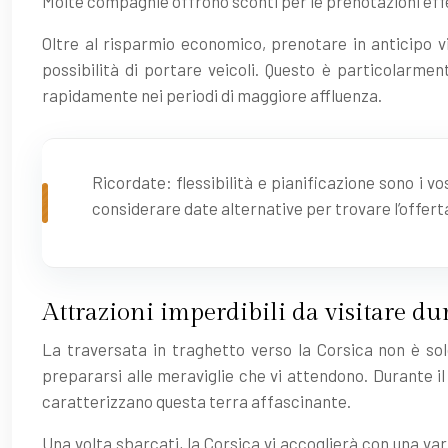
Molte compagnie offrono sconti per le prenotazioni effe
Oltre al risparmio economico, prenotare in anticipo v
possibilità di portare veicoli. Questo è particolarme
rapidamente nei periodi di maggiore affluenza.
Ricordate: flessibilità e pianificazione sono i v
considerare date alternative per trovare l’offert
Attrazioni imperdibili da visitare du
La traversata in traghetto verso la Corsica non è so
prepararsi alle meraviglie che vi attendono. Durante il 
caratterizzano questa terra affascinante.
Una volta sbarcati, la Corsica vi accoglierà con una var