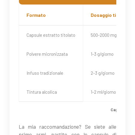
Formato
Dosaggio tipico
Capsule estratto titolato
500-2000 mg/giorno
Polvere micronizzata
1-3 g/giorno
Infuso tradizionale
2-3 g/giorno
Tintura alcolica
1-2 ml/giorno
Capsule, pol
La mia raccomandazione? Se siete alle
prime armi, partite con le capsule di